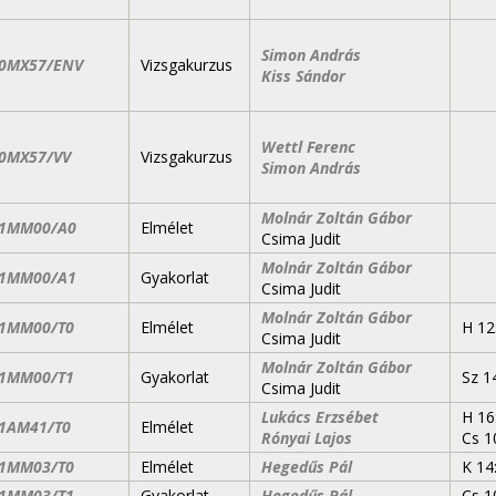
Simon András
0MX57/ENV
Vizsgakurzus
Kiss Sándor
Wettl Ferenc
0MX57/VV
Vizsgakurzus
Simon András
Molnár Zoltán Gábor
1MM00/A0
Elmélet
Csima Judit
Molnár Zoltán Gábor
1MM00/A1
Gyakorlat
Csima Judit
Molnár Zoltán Gábor
1MM00/T0
Elmélet
H 12
Csima Judit
Molnár Zoltán Gábor
1MM00/T1
Gyakorlat
Sz 1
Csima Judit
Lukács Erzsébet
H 16
1AM41/T0
Elmélet
Rónyai Lajos
Cs 1
1MM03/T0
Elmélet
Hegedűs Pál
K 14
1MM03/T1
Gyakorlat
Hegedűs Pál
Cs 1