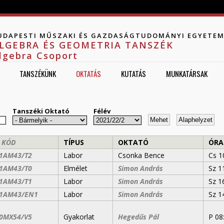
Jump to navigation
UDAPESTI MŰSZAKI ÉS GAZDASÁGTUDOMÁNYI EGYETE
LGEBRA ÉS GEOMETRIA TANSZÉK
lgebra Csoport
TANSZÉKÜNK
OKTATÁS
KUTATÁS
MUNKATÁRSAK
Tanszéki Oktató
Félév
 KÓD
TÍPUS
OKTATÓ
ÓRA
1AM43/T2
Labor
Csonka Bence
Cs 1
1AM43/T0
Elmélet
Simon András
Sz 1
1AM43/T1
Labor
Simon András
Sz 1
1AM43/EN1
Labor
Simon András
Sz 1
0MX54/V5
Gyakorlat
Hegedűs Pál
P 08