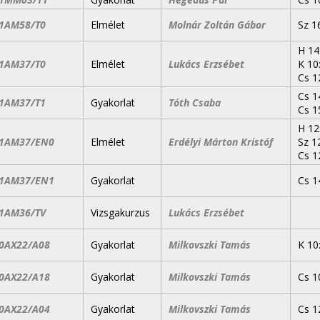
1AM58/T0
Elmélet
Molnár Zoltán Gábor
Sz 1
H 14
1AM37/T0
Elmélet
Lukács Erzsébet
K 10
Cs 1
Cs 1
1AM37/T1
Gyakorlat
Tóth Csaba
Cs 1
H 12
1AM37/EN0
Elmélet
Erdélyi Márton Kristóf
Sz 1
Cs 1
1AM37/EN1
Gyakorlat
Cs 1
1AM36/TV
Vizsgakurzus
Lukács Erzsébet
0AX22/A08
Gyakorlat
Milkovszki Tamás
K 10
0AX22/A18
Gyakorlat
Milkovszki Tamás
Cs 1
0AX22/A04
Gyakorlat
Milkovszki Tamás
Cs 1