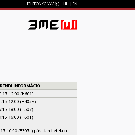
TELEFONKÖNYV
|
HU
|
EN
M
RENDI INFORMÁCIÓ
0:15-12:00 (H601)
1:15-12:00 (H405A)
6:15-18:00 (H507)
4:15-16:00 (H601)
:15-10:00 (E305c) páratlan heteken