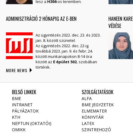
lesz a
H306
-os teremben.
ADMINISZTRÁCIÓ 2 HÓNAPIG AZ E-BEN
HANEEN KARE
VÉDÉSE
Az ügyintézés 2022. dec. 23. és 2023.
jan. 8. között szünetel.
Az ügyintézés 2022. dec. 22-ig
továbbá 2023. jan. 9. és febr. 24.
között munkanapokon 8-14 óra
között az
E épület 502.
szobában
történik.
MORE NEWS
BELSŐ LINKEK
SZOLGÁLTATÁSOK
BME
ALFA
INTRANET
BME JEGYZETEK
PÁLYÁZATOK
ELMEMATER
KTH
KÖNYVTÁR
NEPTUN (OKTATÓI)
LATEX
OMIKK
SZINTREHOZÓ