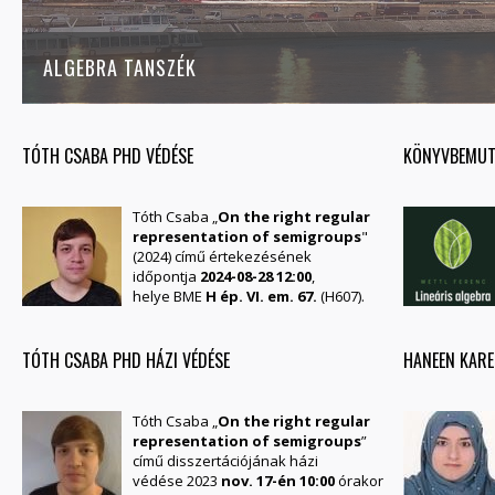
ALGEBRA TANSZÉK
TÓTH CSABA PHD VÉDÉSE
KÖNYVBEMUTA
Tóth Csaba „
On the right regular
representation of semigroups
"
(2024) című értekezésének
időpontja
2024-08-28 12:00
,
helye BME
H ép. VI. em. 67.
(H607).
TÓTH CSABA PHD HÁZI VÉDÉSE
HANEEN KARE
Tóth Csaba „
On the right regular
representation of semigroups
”
című disszertációjának házi
védése 2023
nov. 17-én 10:00
órakor