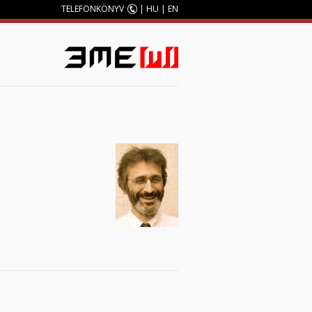
TELEFONKÖNYV
|
HU
|
EN
M