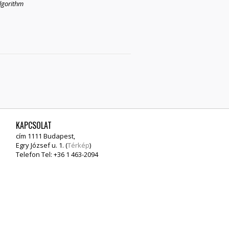
algorithm
KAPCSOLAT
cím 1111 Budapest,
Egry József u. 1. (
Térkép
)
Telefon Tel: +36 1 463-2094