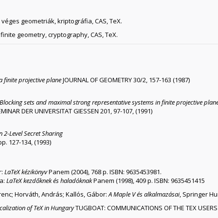
véges geometriák, kriptográfia, CAS, TeX.
 finite geometry, cryptography, CAS, TeX.
a finite projective plane
JOURNAL OF GEOMETRY 30/2, 157-163 (1987)
Blocking sets and maximal strong representative systems in finite projective plan
NAR DER UNIVERSITAT GIESSEN 201, 97-107, (1991)
n 2-Level Secret Sharing
 127-134, (1993)
r:
LaTeX kézikönyv
Panem (2004), 768 p. ISBN: 9635453981.
ba:
LaTeX kezdőknek és haladóknak
Panem (1998), 409 p. ISBN: 9635451415
renc; Horváth, András; Kallós, Gábor:
A Maple V és alkalmazásai
, Springer Hu
calization of TeX in Hungary
TUGBOAT: COMMUNICATIONS OF THE TEX USERS G