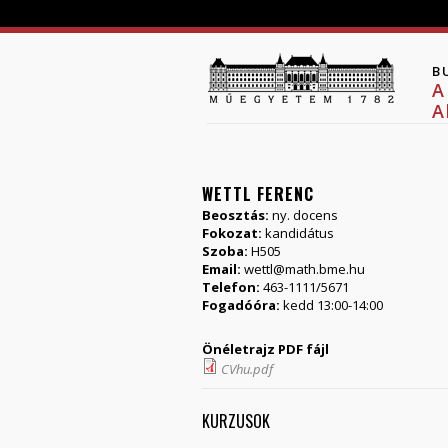
B
A
A
WETTL FERENC
Beosztás:
ny. docens
Fokozat:
kandidátus
Szoba:
H505
Email:
wettl@math.bme.hu
Telefon:
463-1111/5671
Fogadóóra:
kedd 13:00-14:00
Önéletrajz PDF fájl
CVhu.pdf
KURZUSOK