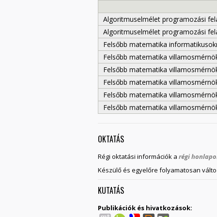
Algoritmuselmélet programozási fe
Algoritmuselmélet programozási fe
Felsőbb matematika informatikusokn
Felsőbb matematika villamosmérnökö
Felsőbb matematika villamosmérnökö
Felsőbb matematika villamosmérnökö
Felsőbb matematika villamosmérnökö
Felsőbb matematika villamosmérnökö
OKTATÁS
Régi oktatási információk a
régi honlap
Készülő és egyelőre folyamatosan vált
KUTATÁS
Publikációk és hivatkozások: