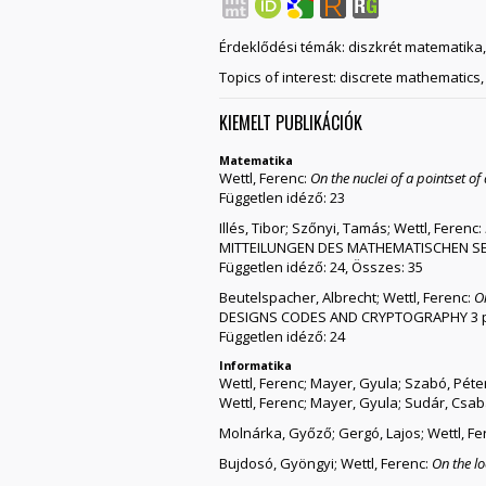
Érdeklődési témák: diszkrét matematika, 
Topics of interest: discrete mathematics,
KIEMELT PUBLIKÁCIÓK
Matematika
Wettl, Ferenc:
On the nuclei of a pointset of 
Független idéző: 23
Illés, Tibor; Szőnyi, Tamás; Wettl, Ferenc:
MITTEILUNGEN DES MATHEMATISCHEN SEMI
Független idéző: 24, Összes: 35
Beutelspacher, Albrecht; Wettl, Ferenc:
O
DESIGNS CODES AND CRYPTOGRAPHY 3 pp.
Független idéző: 24
Informatika
Wettl, Ferenc; Mayer, Gyula; Szabó, Péte
Wettl, Ferenc; Mayer, Gyula; Sudár, Csa
Molnárka, Győző; Gergó, Lajos; Wettl, Fe
Bujdosó, Gyöngyi; Wettl, Ferenc:
On the lo