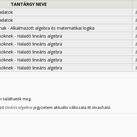
TANTÁRGY NEVE
ladatok
ladatok
ak - Alkalmazott algebra és matematikai logika
knek - Haladó lineáris algebra
knek - Haladó lineáris algebra
knek - Haladó lineáris algebra
knek - Haladó lineáris algebra
knek - Haladó lineáris algebra
on
találhatók meg.
ozó
lináris algebra
jegyzetem aktuális változata itt olvasható.