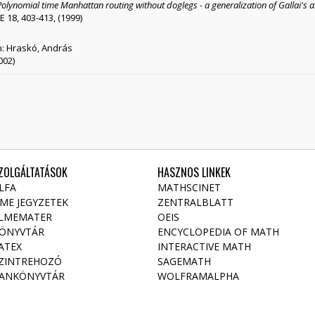
Polynomial time Manhattan routing without doglegs - a generalization of Gallai's 
18, 403-413, (1999)
In: Hraskó, András
002)
ZOLGÁLTATÁSOK
HASZNOS LINKEK
LFA
MATHSCINET
ME JEGYZETEK
ZENTRALBLATT
LMEMATER
OEIS
ÖNYVTÁR
ENCYCLOPEDIA OF MATH
ATEX
INTERACTIVE MATH
ZINTREHOZÓ
SAGEMATH
ANKÖNYVTÁR
WOLFRAMALPHA