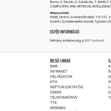
Boros, E; Recski, A; Szkaliczki, T; Wettl, F:
COMPUTERS AND ARTIFICIAL INTELLIGENCE 
Népszerűsítő
Wettl, Ferenc:
A varázslók titkai
, 113-137. 
(szerk.)
Új matematikai mozaik,
Typotex (2
EGYÉB INFORMÁCIÓ
Néhány érdekesség a
2017 számról
.
BELSŐ LINKEK
S
BME
A
INTRANET
B
PÁLYÁZATOK
E
KTH
K
NEPTUN (OKTATÓI)
L
OMIKK
S
TELEFONKÖNYV
T
TTK
WEBMAIL