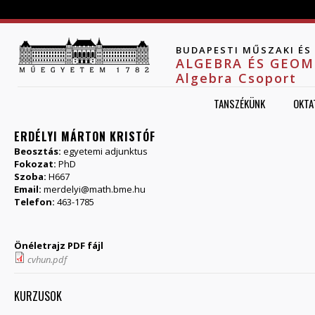
Jump to navigation
BUDAPESTI MŰSZAKI É
ALGEBRA ÉS GEOM
Algebra Csoport
TANSZÉKÜNK
OKTA
ERDÉLYI MÁRTON KRISTÓF
Beosztás:
egyetemi adjunktus
Fokozat:
PhD
Szoba:
H667
Email:
merdelyi@math.bme.hu
Telefon:
463-1785
Önéletrajz PDF fájl
cvhun.pdf
KURZUSOK