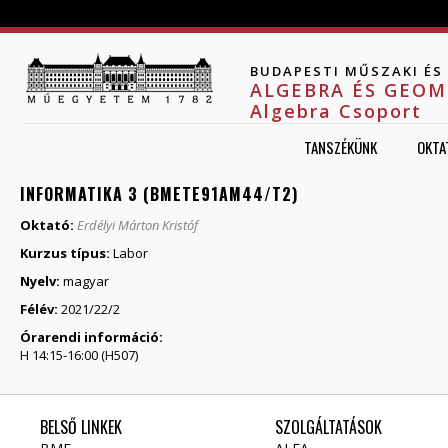
Jump to navigation
BUDAPESTI MŰSZAKI É
ALGEBRA ÉS GEOM
Algebra Csoport
TANSZÉKÜNK
OKTA
INFORMATIKA 3 (BMETE91AM44/T2)
Oktató:
Erdélyi Márton Kristóf
Kurzus típus:
Labor
Nyelv:
magyar
Félév:
2021/22/2
Órarendi információ:
H 14:15-16:00 (H507)
BELSŐ LINKEK
SZOLGÁLTATÁSOK