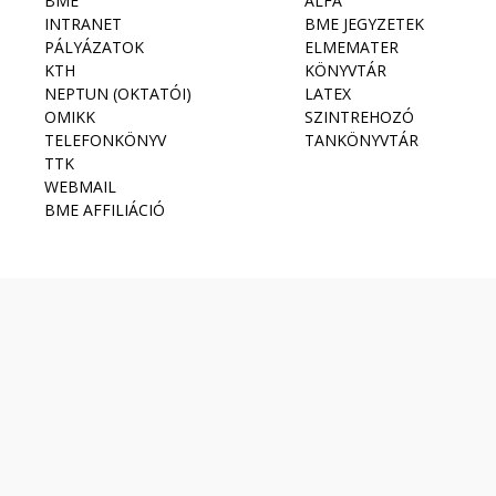
BME
ALFA
INTRANET
BME JEGYZETEK
PÁLYÁZATOK
ELMEMATER
KTH
KÖNYVTÁR
NEPTUN (OKTATÓI)
LATEX
OMIKK
SZINTREHOZÓ
TELEFONKÖNYV
TANKÖNYVTÁR
TTK
WEBMAIL
BME AFFILIÁCIÓ