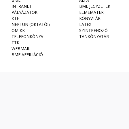
BME
ALFA
INTRANET
BME JEGYZETEK
PÁLYÁZATOK
ELMEMATER
KTH
KÖNYVTÁR
NEPTUN (OKTATÓI)
LATEX
OMIKK
SZINTREHOZÓ
TELEFONKÖNYV
TANKÖNYVTÁR
TTK
WEBMAIL
BME AFFILIÁCIÓ