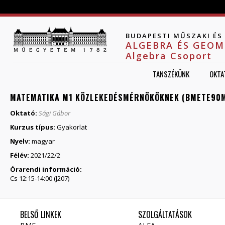
Jump to navigation
BUDAPESTI MŰSZAKI É
ALGEBRA ÉS GEOM
Algebra Csoport
TANSZÉKÜNK
OKTA
MATEMATIKA M1 KÖZLEKEDÉSMÉRNÖKÖKNEK (BMETE90M
Oktató:
Sági Gábor
Kurzus típus:
Gyakorlat
Nyelv:
magyar
Félév:
2021/22/2
Órarendi információ:
Cs 12:15-14:00 (J207)
BELSŐ LINKEK
SZOLGÁLTATÁSOK