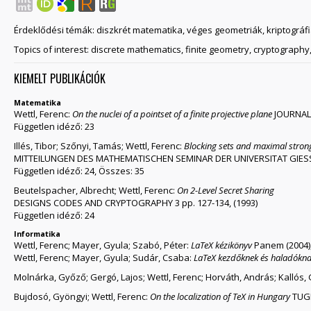
Érdeklődési témák: diszkrét matematika, véges geometriák, kriptográfi
Topics of interest: discrete mathematics, finite geometry, cryptography
KIEMELT PUBLIKÁCIÓK
Matematika
Wettl, Ferenc:
On the nuclei of a pointset of a finite projective plane
JOURNAL 
Független idéző: 23
Illés, Tibor; Szőnyi, Tamás; Wettl, Ferenc:
Blocking sets and maximal strong 
MITTEILUNGEN DES MATHEMATISCHEN SEMINAR DER UNIVERSITAT GIESSEN
Független idéző: 24, Összes: 35
Beutelspacher, Albrecht; Wettl, Ferenc:
On 2-Level Secret Sharing
DESIGNS CODES AND CRYPTOGRAPHY 3 pp. 127-134, (1993)
Független idéző: 24
Informatika
Wettl, Ferenc; Mayer, Gyula; Szabó, Péter:
LaTeX kézikönyv
Panem (2004),
Wettl, Ferenc; Mayer, Gyula; Sudár, Csaba:
LaTeX kezdőknek és haladókn
Molnárka, Győző; Gergó, Lajos; Wettl, Ferenc; Horváth, András; Kallós,
Bujdosó, Gyöngyi; Wettl, Ferenc:
On the localization of TeX in Hungary
TUG