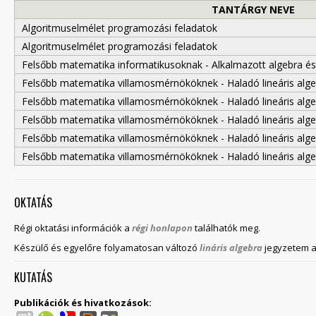
TANTÁRGY NEVE
Algoritmuselmélet programozási feladatok
Algoritmuselmélet programozási feladatok
Felsőbb matematika informatikusoknak - Alkalmazott algebra és
Felsőbb matematika villamosmérnököknek - Haladó lineáris alg
Felsőbb matematika villamosmérnököknek - Haladó lineáris alg
Felsőbb matematika villamosmérnököknek - Haladó lineáris alg
Felsőbb matematika villamosmérnököknek - Haladó lineáris alg
Felsőbb matematika villamosmérnököknek - Haladó lineáris alg
OKTATÁS
Régi oktatási információk a
régi honlapon
találhatók meg.
Készülő és egyelőre folyamatosan változó
lináris algebra
jegyzetem ak
KUTATÁS
Publikációk és hivatkozások: