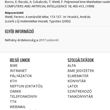
Boros, E; Recski, A; Szkaliczki, T; Wettl, F:
Polynomial time Manhattan routing
COMPUTERS AND ARTIFICIAL INTELLIGENCE 18, 403-413, (1999)
Népszerűsítő
Wettl, Ferenc:
A varázslók titkai
, 113-137. In: Hraskó, András
(szerk.)
Új matematikai mozaik,
Typotex (2002)
EGYÉB INFORMÁCIÓ
Néhány érdekesség a
2017 számról
.
BELSŐ LINKEK
SZOLGÁLTATÁSOK
BME
ALFA
INTRANET
BME JEGYZETEK
PÁLYÁZATOK
ELMEMATER
KTH
KÖNYVTÁR
NEPTUN (OKTATÓI)
LATEX
OMIKK
SZINTREHOZÓ
TELEFONKÖNYV
TANKÖNYVTÁR
TTK
WEBMAIL