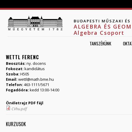
Jump to navigation
BUDAPESTI MŰSZAKI É
ALGEBRA ÉS GEOM
Algebra Csoport
TANSZÉKÜNK
OKTA
WETTL FERENC
Beosztás:
ny. docens
Fokozat:
kandidátus
Szoba:
H505
Email:
wettl@math.bme.hu
Telefon:
463-1111/5671
Fogadóóra:
kedd 13:00-14:00
Önéletrajz PDF fájl
CVhu.pdf
KURZUSOK