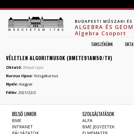
Jump to navigation
BUDAPESTI MŰSZAKI É
ALGEBRA ÉS GEOM
Algebra Csoport
TANSZÉKÜNK
OKTA
VÉLETLEN ALGORITMUSOK (BMETE91AM50/TV)
Oktató:
Rónyai Lajos
Kurzus típus:
Vizsgakurzus
Nyelv:
magyar
Félév:
2021/22/2
BELSŐ LINKEK
SZOLGÁLTATÁSOK
BME
ALFA
INTRANET
BME JEGYZETEK
PÁLYÁZATOK
ELMEMATER