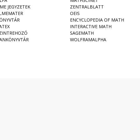
LFA
MATHSCINET
ME JEGYZETEK
ZENTRALBLATT
LMEMATER
OEIS
ÖNYVTÁR
ENCYCLOPEDIA OF MATH
ATEX
INTERACTIVE MATH
ZINTREHOZÓ
SAGEMATH
ANKÖNYVTÁR
WOLFRAMALPHA