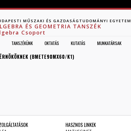
Jump to navigation
UDAPESTI MŰSZAKI ÉS GAZDASÁGTUDOMÁNYI EGYETE
LGEBRA ÉS GEOMETRIA TANSZÉK
lgebra Csoport
TANSZÉKÜNK
OKTATÁS
KUTATÁS
MUNKATÁRSAK
MÉRNÖKÖKNEK (BMETE90MX60/K1)
ZOLGÁLTATÁSOK
HASZNOS LINKEK