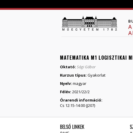
B
A
A
MATEMATIKA M1 LOGISZTIKAI 
Oktató:
Sági Gábor
Kurzus típus:
Gyakorlat
Nyelv:
magyar
Félév:
2021/22/2
Órarendi információ:
Cs 12:15-14:00 (J207)
BELSŐ LINKEK
S