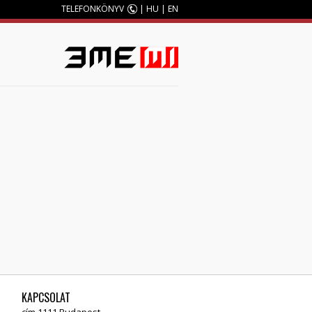
TELEFONKÖNYV
|
HU
|
EN
M
KAPCSOLAT