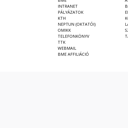
BME
A
INTRANET
B
PÁLYÁZATOK
E
KTH
K
NEPTUN (OKTATÓI)
L
OMIKK
S
TELEFONKÖNYV
T
TTK
WEBMAIL
BME AFFILIÁCIÓ