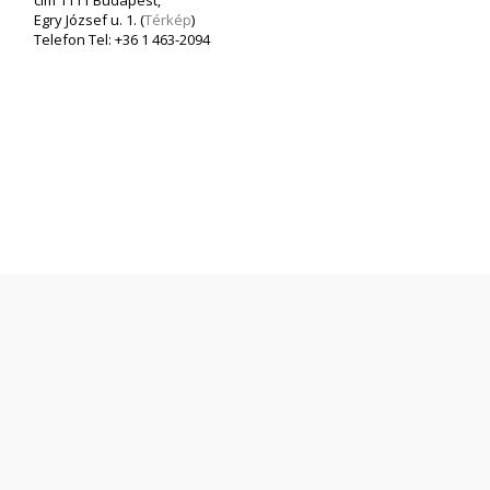
cím 1111 Budapest,
Egry József u. 1. (
Térkép
)
Telefon Tel: +36 1 463-2094