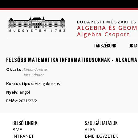
Jump to navigation
BUDAPESTI MŰSZAKI É
ALGEBRA ÉS GEOM
Algebra Csoport
TANSZÉKÜNK
OKTA
FELSŐBB MATEMATIKA INFORMATIKUSOKNAK - ALKALMA
Oktató:
Simon András
Kiss Sándor
Kurzus típus:
Vizsgakurzus
Nyelv:
angol
Félév:
2021/22/2
BELSŐ LINKEK
SZOLGÁLTATÁSOK
BME
ALFA
INTRANET
BME JEGYZETEK