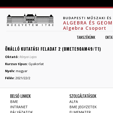
Jump to navigation
BUDAPESTI MŰSZAKI É
ALGEBRA ÉS GEOM
Algebra Csoport
TANSZÉKÜNK
OKTA
ÖNÁLLÓ KUTATÁSI FELADAT 2 (BMETE90AM49/T1)
Oktató:
Rónyai Lajos
Kurzus típus:
Gyakorlat
Nyelv:
magyar
Félév:
2021/22/2
BELSŐ LINKEK
SZOLGÁLTATÁSOK
BME
ALFA
INTRANET
BME JEGYZETEK
PÁLYÁZATOK
ELMEMATER