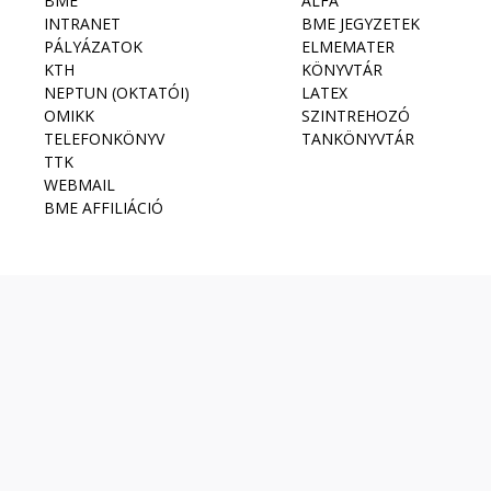
BME
ALFA
INTRANET
BME JEGYZETEK
PÁLYÁZATOK
ELMEMATER
KTH
KÖNYVTÁR
NEPTUN (OKTATÓI)
LATEX
OMIKK
SZINTREHOZÓ
TELEFONKÖNYV
TANKÖNYVTÁR
TTK
WEBMAIL
BME AFFILIÁCIÓ