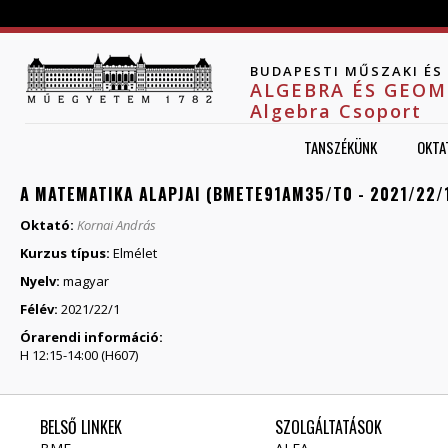
Jump to navigation
BUDAPESTI MŰSZAKI É
ALGEBRA ÉS GEOM
Algebra Csoport
TANSZÉKÜNK
OKTA
A MATEMATIKA ALAPJAI (BMETE91AM35/T0 - 2021/22/
Oktató:
Kornai András
Kurzus típus:
Elmélet
Nyelv:
magyar
Félév:
2021/22/1
Órarendi információ:
H 12:15-14:00 (H607)
BELSŐ LINKEK
SZOLGÁLTATÁSOK